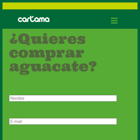
¿Quieres
comprar
aguacate?