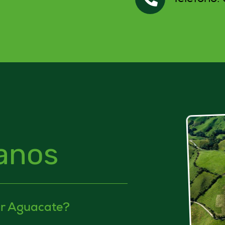
anos
r Aguacate?