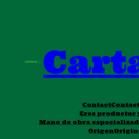
Cart
Contact
Contac
Eres productor 
Mano de obra especializa
Origen
Origin