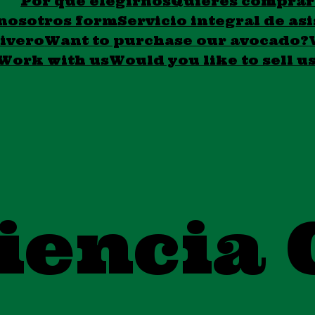
Por qué elegirnos
Quieres comprar
 nosotros form
Servicio integral de as
ivero
Want to purchase our avocado?
Work with us
Would you like to sell u
iencia 