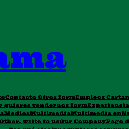
ama
to
Contacto Otros form
Empleos Carta
y quieres vendernos form
Experienci
da
Medios
Multimedia
Multimedia en
N
Other, write to us
Our Company
Pago d