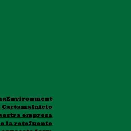
ma
Environment
a Cartama
Inicio
uestra empresa
e la retefuente