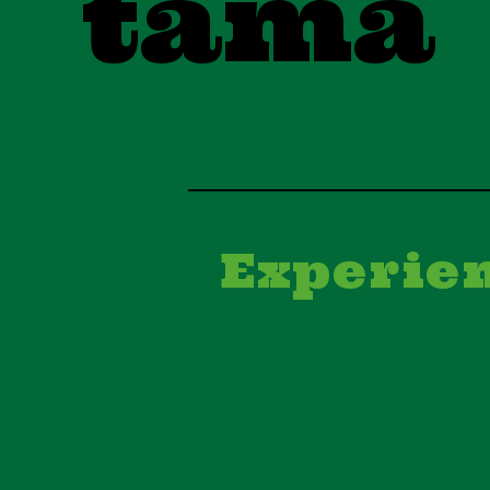
tama
Experie