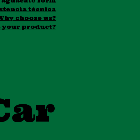
 aguacate form
istencia técnica
Why choose us?
s your product?
Car